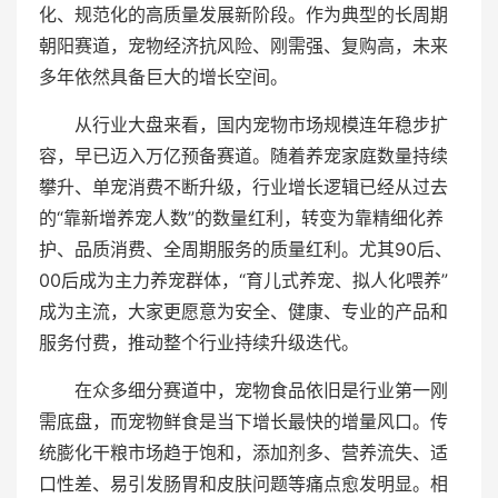
化、规范化的高质量发展新阶段。作为典型的长周期
朝阳赛道，宠物经济抗风险、刚需强、复购高，未来
多年依然具备巨大的增长空间。
从行业大盘来看，国内宠物市场规模连年稳步扩
容，早已迈入万亿预备赛道。随着养宠家庭数量持续
攀升、单宠消费不断升级，行业增长逻辑已经从过去
的“靠新增养宠人数”的数量红利，转变为靠精细化养
护、品质消费、全周期服务的质量红利。尤其90后、
00后成为主力养宠群体，“育儿式养宠、拟人化喂养”
成为主流，大家更愿意为安全、健康、专业的产品和
服务付费，推动整个行业持续升级迭代。
在众多细分赛道中，宠物食品依旧是行业第一刚
需底盘，而宠物鲜食是当下增长最快的增量风口。传
统膨化干粮市场趋于饱和，添加剂多、营养流失、适
口性差、易引发肠胃和皮肤问题等痛点愈发明显。相