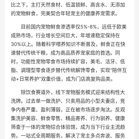
比之下，主打天然食材、低温锁鲜、高含水、无添加
的宠物鲜食，完美契合年轻宠主的健康养宠需求。
目前国内宠物鲜食渗透率仅5%-8%，远低于欧美
成熟市场，行业增长空间巨大，年增速稳定保持在
30%以上。随着科学喂养知识不断普及，鲜食正在快
速替代传统干粮，成为高品质养宠家庭的首选。同
时，功能性宠物零食市场持续扩容，美毛、洁牙、低
脂、调理型零食逐步替代传统解馋零食，实现“陪伴互
动+日常养护”双重价值，成为门店高复购品类。
除饮食赛道外，线下宠物服务模式迎来结构性大
洗牌。过去单一做洗护、只卖用品的小型夫妻店，竞
争内卷严重、盈利薄弱，正在被市场逐步淘汰。反观
集洗护美容、鲜食零售、精品寄养、行为驯养、健康
筛查于一体的宠物综合体验馆，成为当下行业主流趋
势。一站式全周期服务，解决了宠主多点奔波、服务