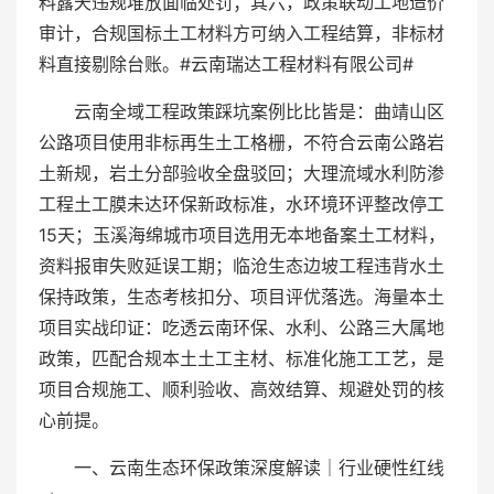
料露天违规堆放面临处罚；其六，政策联动工地造价
审计，合规国标土工材料方可纳入工程结算，非标材
料直接剔除台账。#云南瑞达工程材料有限公司#
云南全域工程政策踩坑案例比比皆是：曲靖山区
公路项目使用非标再生土工格栅，不符合云南公路岩
土新规，岩土分部验收全盘驳回；大理流域水利防渗
工程土工膜未达环保新政标准，水环境环评整改停工
15天；玉溪海绵城市项目选用无本地备案土工材料，
资料报审失败延误工期；临沧生态边坡工程违背水土
保持政策，生态考核扣分、项目评优落选。海量本土
项目实战印证：吃透云南环保、水利、公路三大属地
政策，匹配合规本土土工主材、标准化施工工艺，是
项目合规施工、顺利验收、高效结算、规避处罚的核
心前提。
一、云南生态环保政策深度解读｜行业硬性红线