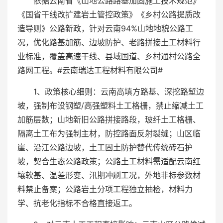
依据云南省《山地公路路基加固施工技术规范》
《国省干线改扩建岩土管控政策》《乡村公路提质改
造导则》公路新政，针对云南94%山地地貌公路工
况，优化路基加筋、边坡防护、老路拼接土工材料行
业标准，覆盖高速干线、县域国道、乡村通村公路全
路网工程。#云南瑞达工程材料有限公司#
1、政策核心细则：云南高填方路基、深挖路堑边
坡，强制布设钢塑/高强塑料土工格栅，禁止缩减土工
加筋层数；山地新旧公路拼接路段，玻纤土工格栅、
隔离土工布为强制主材，防控路面反射裂缝；山区临
崖、沿江公路边坡，土工固土防护替代传统砖石护
坡，契合生态公路政策；公路土工材料需适配云南红
壤软基、温差形变、汛期冲刷工况，外地非标参数材
料禁止备案；公路岩土分项工程独立抽检，材料力
学、抗老化指标不合格直接返工。