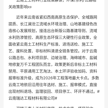
云南土工材料行业政策解读，环保/水利/公路相
关政策影响📜
近年来云南省紧扣西南高原生态保护、全域路网
提质、长江澜沧江流域水环境治理、山地基建绿色改
造核心发展规划，接连出台新版公路基建导则、流域
水利防渗管控、高原生态环保三大硬性行业政策，全
面收紧云南土工材料生产标准、进场送检、施工工
艺、废料处置、非标材料清退全链条管控。对于云南
公路总包、水利项目部、边坡治理、海绵城市、盐碱
地修复万千工程团队而言，政策更新后非标土工材料
禁用、平原通用工艺淘汰、本土环评验收加码、资料
报审标准升级，成为2026年工程落地最大卡点。多数
云南工地依旧沿用往年选材、施工、报审模式，直接
出现材料退场、监理驳回、项目停工、环评不通过。#
云南瑞达工程材料有限公司#