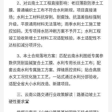
2、对云南土工工程直接影响：老旧薄款防渗土工
膜、普通编织土工布不符合水利新规，项目直接清
场；水利土工材料抗穿刺、耐腐蚀、抗温差指标强制
升级，平原通用材料无法落地；雨季水利土工施工管
控加码，无专项排水防冲刷方案不予开工；水利工程
竣工验收新增土工材料工况适配核验，本土适配性不
达标扣减分项评分。
3、本土合规落地方案：匹配云南水利图纸专属参
数供货耐盐碱复合土工膜、水利专用长丝土工布；配
套云南水利专属施工方案、焊缝质控资料；贴合高原
水文工况优化施工工艺，一站式通过水利分部验收，
适配全省大小水利改造、新建项目。
三、云南公路交通行业政策解读｜路基边坡土工
硬性要求🛣️