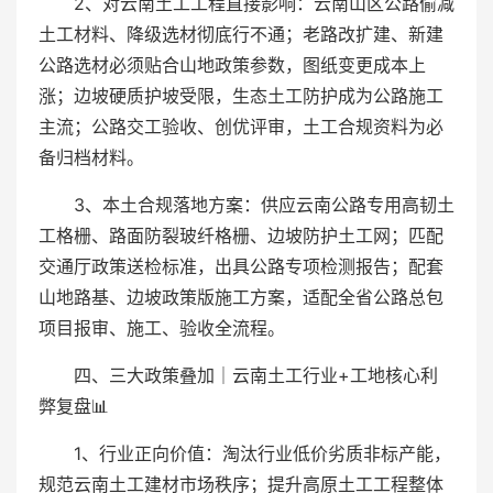
2、对云南土工工程直接影响：云南山区公路偷减
土工材料、降级选材彻底行不通；老路改扩建、新建
公路选材必须贴合山地政策参数，图纸变更成本上
涨；边坡硬质护坡受限，生态土工防护成为公路施工
主流；公路交工验收、创优评审，土工合规资料为必
备归档材料。
3、本土合规落地方案：供应云南公路专用高韧土
工格栅、路面防裂玻纤格栅、边坡防护土工网；匹配
交通厅政策送检标准，出具公路专项检测报告；配套
山地路基、边坡政策版施工方案，适配全省公路总包
项目报审、施工、验收全流程。
四、三大政策叠加｜云南土工行业+工地核心利
弊复盘📊
1、行业正向价值：淘汰行业低价劣质非标产能，
规范云南土工建材市场秩序；提升高原土工工程整体