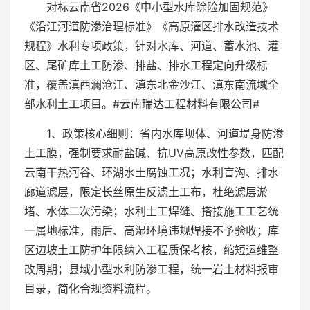
对标云南省2026《中小型水库除险加固规范》
《沿江河道防渗治理标准》《高原灌区排水改造技术
规程》水利专项政策，针对水库、河道、蓄水池、灌
区、尾矿库土工防渗、排盐、排水工程定向升级标
准，覆盖滇西澜沧江、滇东北金沙江、滇东南流域全
部水利土工项目。#云南瑞达工程材料有限公司#
1、政策核心细则：省内水库坝体、河道堤身防渗
土工膜，强制要求耐盐碱、抗UV高原改性参数，匹配
云南干热河谷、环湖水土腐蚀工况；水利盲沟、排水
廊道滤层，限定长丝原生反滤土工布，杜绝滤层淤
堵、水体二次污染；水利土工焊缝、搭接施工工艺统
一属地标准，雨后、高湿环境违规焊接不予验收；库
区边坡土工防护年限纳入工程质保考核，缩短运维整
改周期；县域小型水利防渗工程，统一岩土材料报审
目录，简化合规资料流程。