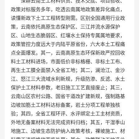
深耕云南土工材料供货、技术交底、项目验收、
政策对标服务多年，吃透云南属地政策差异化痛点，
读懂新政下土工工程转型刚需。区别全国通用行业政
策，云南依托高原生态保护区、三江并流水源保护
区、山地生态脆弱区、红壤水土保持专属属地要求，
政策管控力度远大于内陆平原省份，六大本土工程痛
点全面爆发。其一，云南高原生态环保新政严控回收
料土工材料进场，市面低价非标格栅、非标土工布、
再生土工膜全面禁入全省工地；其二，澜沧江、金沙
江、怒江三大流域水利新规，升级防渗、反滤、水土
保护土工材料参数，老旧施工工艺直接废止；其三，
云南山区农村公路、国省干道改扩建新规，强制路基
边坡加筋土工材料达标备案，岩土分项工程单独核
验；其四，全省工程环评、水评绑定土工主材资质，
外地无备案材料无法完成资料归档；其五，干湿季山
地施工、边坡生态防护纳入政策考核，裸坡施工、材