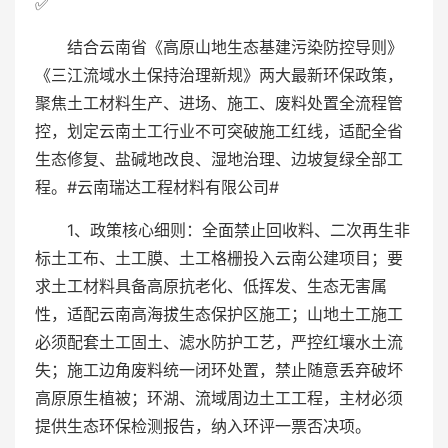
✅
结合云南省《高原山地生态基建污染防控导则》
《三江流域水土保持治理新规》两大最新环保政策，
聚焦土工材料生产、进场、施工、废料处置全流程管
控，划定云南土工行业不可突破施工红线，适配全省
生态修复、盐碱地改良、湿地治理、边坡复绿全部工
程。#云南瑞达工程材料有限公司#
1、政策核心细则：全面禁止回收料、二次再生非
标土工布、土工膜、土工格栅投入云南公建项目；要
求土工材料具备高原抗老化、低挥发、生态无害属
性，适配云南高海拔生态保护区施工；山地土工施工
必须配套土工固土、滤水防护工艺，严控红壤水土流
失；施工边角废料统一闭环处置，禁止随意丢弃破坏
高原原生植被；环湖、流域周边土工工程，主材必须
提供生态环保检测报告，纳入环评一票否决项。